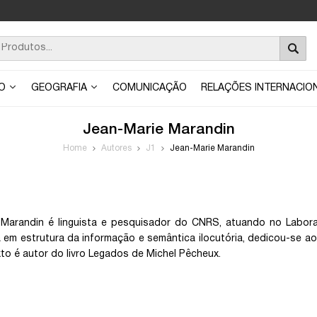
ÃO
GEOGRAFIA
COMUNICAÇÃO
RELAÇÕES INTERNACIO
Jean-Marie Marandin
Home
Autores
J1
Jean-Marie Marandin
Marandin é linguista e pesquisador do CNRS, atuando no Laboratór
a em estrutura da informação e semântica ilocutória, dedicou-se a
to é autor do livro Legados de Michel Pêcheux.