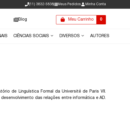
(11) 3832-5838
Meus Pedidos
Minha Conta
Blog
Meu Carrinho
0
NAIS
CIÊNCIAS SOCIAIS
DIVERSOS
AUTORES
io de Linguística Formal da Université de Paris VII.
o desenvolvimento das relações entre informática e AD.