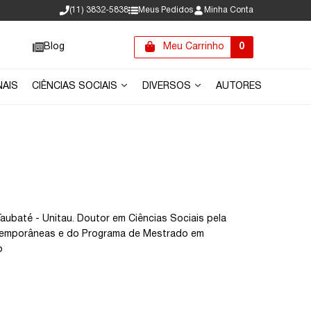
(11) 3832-5838
Meus Pedidos
Minha Conta
Blog
Meu Carrinho
0
NAIS
CIÊNCIAS SOCIAIS
DIVERSOS
AUTORES
aubaté - Unitau. Doutor em Ciências Sociais pela
ontemporâneas e do Programa de Mestrado em
o