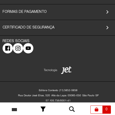
FORMAS DE PAGAMENTO
CERTIFICADO DE SEGURANÇA
Editora Contexto
(11) 3832-5838
Rua Doutor José Elias, 520
Alto da Lapa
05083-030
São Paulo
SP
57.105.736/0001-41
Editora Contexto | CNPJ: 57.105.736/0001-41 | Rua Dr. José Elias, 520 - Alto da
Lapa - São Paulo/SP - 05083-030 | contato@editoracontexto.com.br | +55 11
0
3832-5838