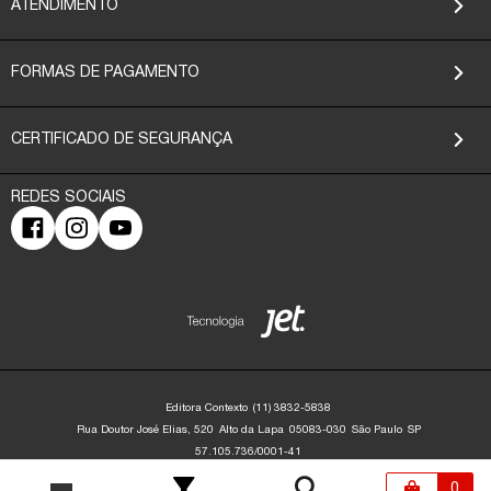
ATENDIMENTO
FORMAS DE PAGAMENTO
CERTIFICADO DE SEGURANÇA
Editora Contexto
(11) 3832-5838
Rua Doutor José Elias, 520
Alto da Lapa
05083-030
São Paulo
SP
57.105.736/0001-41
Editora Contexto | CNPJ: 57.105.736/0001-41 | Rua Dr. José Elias, 520 - Alto da
Lapa - São Paulo/SP - 05083-030 | contato@editoracontexto.com.br | +55 11
0
3832-5838