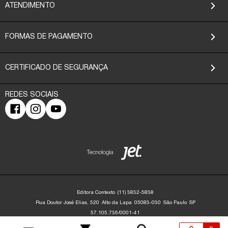
ATENDIMENTO
FORMAS DE PAGAMENTO
CERTIFICADO DE SEGURANÇA
Editora Contexto
(11) 3832-5838
Rua Doutor José Elias, 520
Alto da Lapa
05083-030
São Paulo
SP
57.105.736/0001-41
Editora Contexto | CNPJ: 57.105.736/0001-41 | Rua Dr. José Elias, 520 - Alto da
Lapa - São Paulo/SP - 05083-030 | contato@editoracontexto.com.br | +55 11