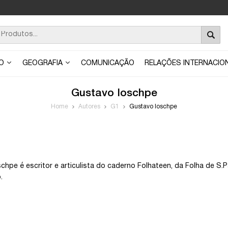
ÃO
GEOGRAFIA
COMUNICAÇÃO
RELAÇÕES INTERNACIO
Gustavo Ioschpe
Home
Autores
G1
Gustavo Ioschpe
chpe é escritor e articulista do caderno Folhateen, da Folha de S.P
.