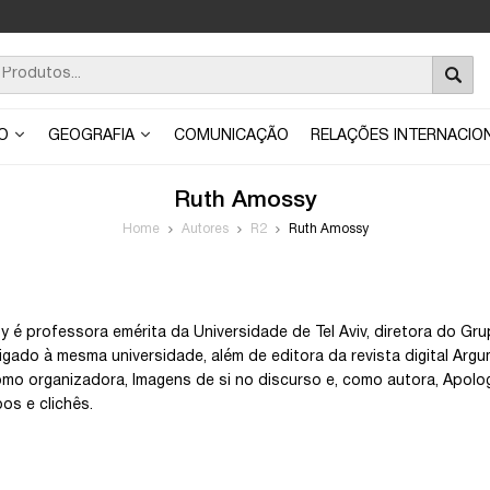
ÃO
GEOGRAFIA
COMUNICAÇÃO
RELAÇÕES INTERNACIO
Ruth Amossy
Home
Autores
R2
Ruth Amossy
 é professora emérita da Universidade de Tel Aviv, diretora do G
 ligado à mesma universidade, além de editora da revista digital Arg
omo organizadora, Imagens de si no discurso e, como autora, Apol
os e clichês.