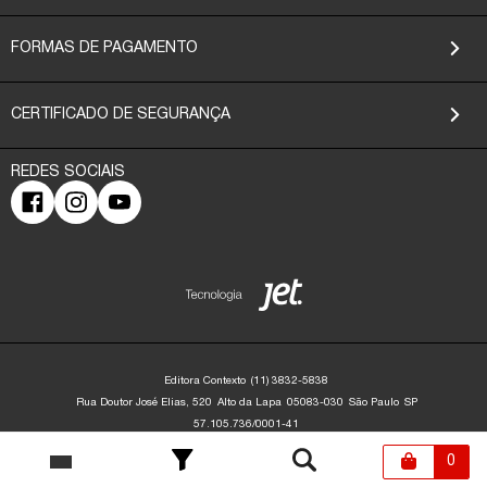
FORMAS DE PAGAMENTO
CERTIFICADO DE SEGURANÇA
Editora Contexto
(11) 3832-5838
Rua Doutor José Elias, 520
Alto da Lapa
05083-030
São Paulo
SP
57.105.736/0001-41
Editora Contexto | CNPJ: 57.105.736/0001-41 | Rua Dr. José Elias, 520 - Alto da
Lapa - São Paulo/SP - 05083-030 | contato@editoracontexto.com.br | +55 11
0
3832-5838