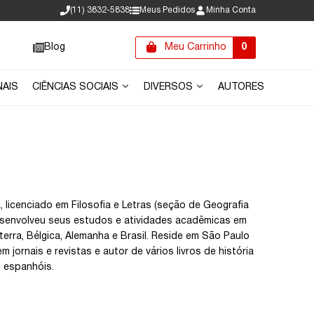
(11) 3832-5838
Meus Pedidos
Minha Conta
Blog
Meu Carrinho
0
NAIS
CIÊNCIAS SOCIAIS
DIVERSOS
AUTORES
licenciado em Filosofia e Letras (seção de Geografia
Desenvolveu seus estudos e atividades acadêmicas em
terra, Bélgica, Alemanha e Brasil. Reside em São Paulo
jornais e revistas e autor de vários livros de história
s espanhóis.