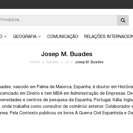
ÃO
GEOGRAFIA
COMUNICAÇÃO
RELAÇÕES INTERNACIO
Josep M. Buades
Home
Autores
J2
Josep M. Buades
ades, nascido em Palma de Maiorca, Espanha, é doutor em História, 
, licenciado em Direito e tem MBA em Administração de Empresas. 
versidades e centros de pesquisa da Espanha, Portugal, Itália, Ingla
 onde trabalha como consultor de comércio exterior. Colaborador em 
ea. Pela Contexto publicou os livros A Guerra Civil Espanhola e O