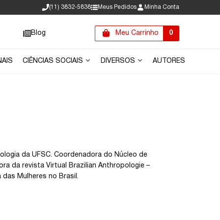
(11) 3832-5838
Meus Pedidos
Minha Conta
Blog
Meu Carrinho
0
NAIS
CIÊNCIAS SOCIAIS
DIVERSOS
AUTORES
opologia da UFSC. Coordenadora do Núcleo de
a da revista Virtual Brazilian Anthropologie –
 das Mulheres no Brasil.