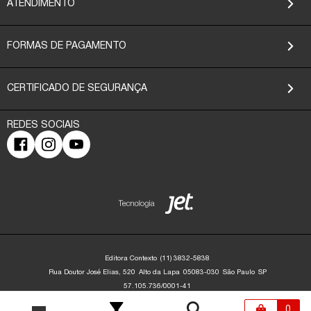
ATENDIMENTO
FORMAS DE PAGAMENTO
CERTIFICADO DE SEGURANÇA
Editora Contexto
(11) 3832-5838
Rua Doutor José Elias, 520
Alto da Lapa
05083-030
São Paulo
SP
57.105.736/0001-41
Editora Contexto | CNPJ: 57.105.736/0001-41 | Rua Dr. José Elias, 520 - Alto da
Lapa - São Paulo/SP - 05083-030 | contato@editoracontexto.com.br | +55 11
0
3832-5838