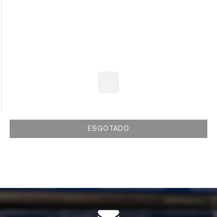
1
ESGOTADO