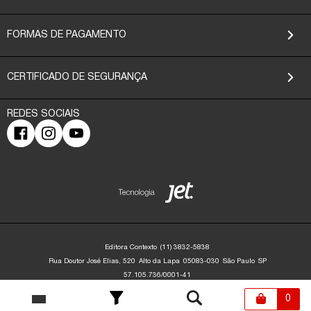
FORMAS DE PAGAMENTO
CERTIFICADO DE SEGURANÇA
Editora Contexto
(11) 3832-5838
Rua Doutor José Elias, 520
Alto da Lapa
05083-030
São Paulo
SP
57.105.736/0001-41
Editora Contexto | CNPJ: 57.105.736/0001-41 | Rua Dr. José Elias, 520 - Alto da
Lapa - São Paulo/SP - 05083-030 | contato@editoracontexto.com.br | +55 11
0
3832-5838