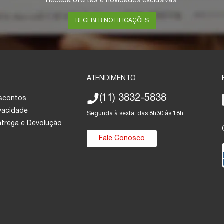
Receba ofertas e novidades exclusivas.
RECEBER NOTIFICAÇÕES
ATENDIMENTO
(11) 3832-5838
escontos
ivacidade
Segunda à sexta, das 8h30 às 18h
Entrega e Devolução
Fale Conosco