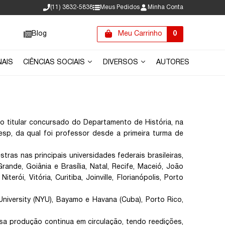
(11) 3832-5838
Meus Pedidos
Minha Conta
Blog
Meu Carrinho
0
NAIS
CIÊNCIAS SOCIAIS
DIVERSOS
AUTORES
iro titular concursado do Departamento de História, na
sp, da qual foi professor desde a primeira turma de
tras nas principais universidades federais brasileiras,
nde, Goiânia e Brasília, Natal, Recife, Maceió, João
rói, Vitória, Curitiba, Joinville, Florianópolis, Porto
niversity (NYU), Bayamo e Havana (Cuba), Porto Rico,
ssa produção continua em circulação, tendo reedições,