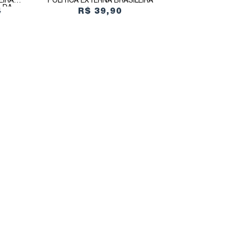
EIRA +
POLÍTICA EXTERNA BRASILEIRA
 DA
4
R$ 39,90
LEIRA