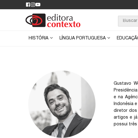
HISTÓRIA
LÍNGUA PORTUGUESA
EDUCAÇ
Gustavo We
Presidência
e na Agênci
Indonésia e 
diretor do
artigos e j
possui três