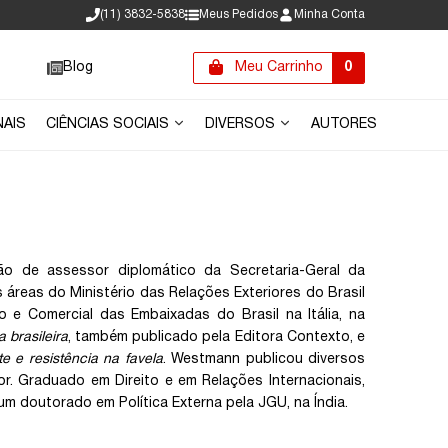
(11) 3832-5838
Meus Pedidos
Minha Conta
Blog
Meu Carrinho
0
NAIS
CIÊNCIAS SOCIAIS
DIVERSOS
AUTORES
o de assessor diplomático da Secretaria-Geral da
 áreas do Ministério das Relações Exteriores do Brasil
 e Comercial das Embaixadas do Brasil na Itália, na
 brasileira
, também publicado pela Editora Contexto, e
e e resistência na favela
. Westmann publicou diversos
ior. Graduado em Direito e em Relações Internacionais,
um doutorado em Política Externa pela JGU, na Índia.