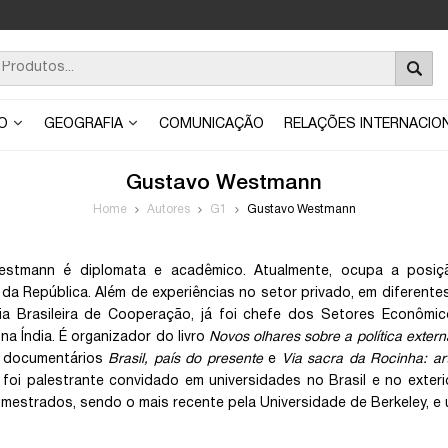
ÃO
GEOGRAFIA
COMUNICAÇÃO
RELAÇÕES INTERNACIO
Gustavo Westmann
Home
Autores
G1
Gustavo Westmann
stmann é diplomata e acadêmico. Atualmente, ocupa a posiçã
 da República. Além de experiências no setor privado, em diferentes
a Brasileira de Cooperação, já foi chefe dos Setores Econômico
na Índia. É organizador do livro
Novos olhares sobre a política externa
s documentários
Brasil, país do presente
e
Via sacra da Rocinha: art
á foi palestrante convidado em universidades no Brasil e no exter
 mestrados, sendo o mais recente pela Universidade de Berkeley, e 