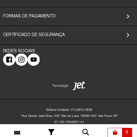
FORMAS DE PAGAMENTO
CERTIFICADO DE SEGURANÇA
Editora Contexto
(11) 3832-5838
Rua Doutor José Elias, 520
Alto da Lapa
05083-030
São Paulo
SP
57.105.736/0001-41
Editora Contexto | CNPJ: 57.105.736/0001-41 | Rua Dr. José Elias, 520 - Alto da
Lapa - São Paulo/SP - 05083-030 | contato@editoracontexto.com.br | +55 11
0
3832-5838