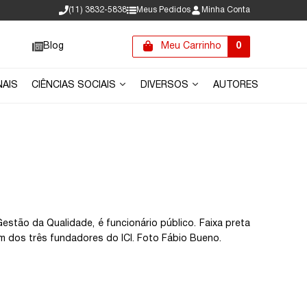
(11) 3832-5838
Meus Pedidos
Minha Conta
Blog
Meu Carrinho
0
NAIS
CIÊNCIAS SOCIAIS
DIVERSOS
AUTORES
tão da Qualidade, é funcionário público. Faixa preta
m dos três fundadores do ICI. Foto Fábio Bueno.