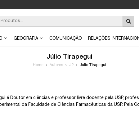
ÃO
GEOGRAFIA
COMUNICAÇÃO
RELAÇÕES INTERNACIO
Júlio Tirapegui
Home
Autores
J2
Júlio Tirapegui
egui é Doutor em ciências e professor livre docente pela USP, pro
perimental da Faculdade de Ciências Farmacêuticas da USP. Pela Co