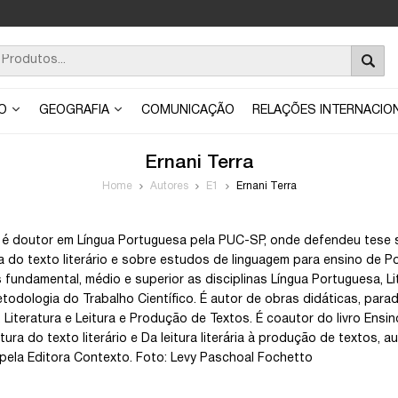
ÃO
GEOGRAFIA
COMUNICAÇÃO
RELAÇÕES INTERNACIO
Ernani Terra
Home
Autores
E1
Ernani Terra
a é doutor em Língua Portuguesa pela PUC-SP, onde defendeu tese 
ra do texto literário e sobre estudos de linguagem para ensino de 
 fundamental, médio e superior as disciplinas Língua Portuguesa, Li
etodologia do Trabalho Científico. É autor de obras didáticas, para
Literatura e Leitura e Produção de Textos. É coautor do livro Ensino
tura do texto literário e Da leitura literária à produção de textos, 
pela Editora Contexto. Foto: Levy Paschoal Fochetto