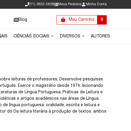
(11) 3832-5838
Meus Pedidos
Minha Conta
Blog
Meu Carrinho
0
NAIS
CIÊNCIAS SOCIAIS
DIVERSOS
AUTORES
sobre leituras de professores. Desenvolve pesquisas
Português. Exerce o magistério desde 1974, lecionando
teraturas de Língua Portuguesa, Práticas de Leitura e
didáticas e artigos acadêmicos nas áreas de Língua
 de língua portuguesa: oralidade, escrita e leitura e
autor do Da leitura literária à produção de textos, ambos