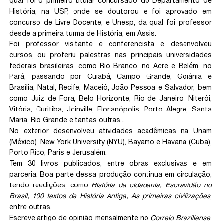
qual foi o primeiro titular concursado do Departamento de
História, na USP, onde se doutorou e foi aprovado em
concurso de Livre Docente, e Unesp, da qual foi professor
desde a primeira turma de História, em Assis.
Foi professor visitante e conferencista e desenvolveu
cursos, ou proferiu palestras nas principais universidades
federais brasileiras, como Rio Branco, no Acre e Belém, no
Pará, passando por Cuiabá, Campo Grande, Goiânia e
Brasília, Natal, Recife, Maceió, João Pessoa e Salvador, bem
como Juiz de Fora, Belo Horizonte, Rio de Janeiro, Niterói,
Vitória, Curitiba, Joinville, Florianópolis, Porto Alegre, Santa
Maria, Rio Grande e tantas outras...
No exterior desenvolveu atividades acadêmicas na Unam
(México), New York University (NYU), Bayamo e Havana (Cuba),
Porto Rico, Paris e Jerusalém.
Tem 30 livros publicados, entre obras exclusivas e em
parceria. Boa parte dessa produção continua em circulação,
tendo reedições, como
História da cidadania, Escravidão no
Brasil, 100 textos de História Antiga, As primeiras civilizações
,
entre outras.
Escreve artigo de opinião mensalmente no
Correio Braziliense
,