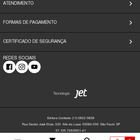
ATENDIMENTO
FORMAS DE PAGAMENTO
CERTIFICADO DE SEGURANÇA
Editora Contexto
(11) 3832-5838
Rua Doutor José Elias, 520
Alto da Lapa
05083-030
São Paulo
SP
57.105.736/0001-41
Editora Contexto | CNPJ: 57.105.736/0001-41 | Rua Dr. José Elias, 520 - Alto da
Lapa - São Paulo/SP - 05083-030 | contato@editoracontexto.com.br | +55 11