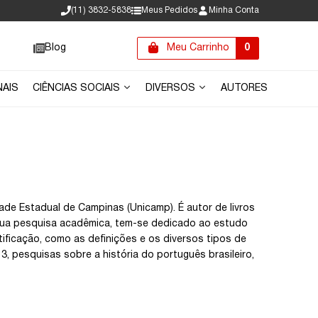
(11) 3832-5838
Meus Pedidos
Minha Conta
Blog
Meu Carrinho
0
NAIS
CIÊNCIAS SOCIAIS
DIVERSOS
AUTORES
ade Estadual de Campinas (Unicamp). É autor de livros
 sua pesquisa acadêmica, tem-se dedicado ao estudo
tificação, como as definições e os diversos tipos de
 pesquisas sobre a história do português brasileiro,