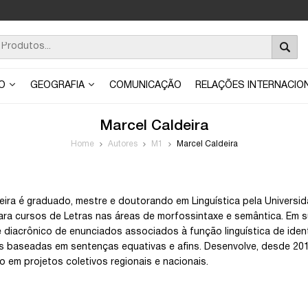
ÃO
GEOGRAFIA
COMUNICAÇÃO
RELAÇÕES INTERNACIO
Marcel Caldeira
Home
Autores
M1
Marcel Caldeira
eira é graduado, mestre e doutorando em Linguística pela Universid
ara cursos de Letras nas áreas de morfossintaxe e semântica. Em
e diacrônico de enunciados associados à função linguística de iden
 baseadas em sentenças equativas e afins. Desenvolve, desde 2013,
 em projetos coletivos regionais e nacionais.