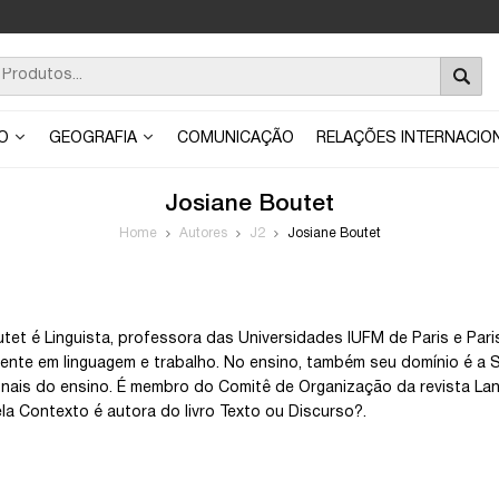
ÃO
GEOGRAFIA
COMUNICAÇÃO
RELAÇÕES INTERNACIO
Josiane Boutet
Home
Autores
J2
Josiane Boutet
tet é Linguista, professora das Universidades IUFM de Paris e Paris
ente em linguagem e trabalho. No ensino, também seu domínio é a So
onais do ensino. É membro do Comitê de Organização da revista La
Pela Contexto é autora do livro Texto ou Discurso?.