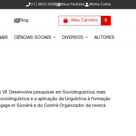
(11) 3832-5838
Meus Pedidos
Minha Conta
Blog
Meu Carrinho
0
NAIS
CIÊNCIAS SOCIAIS
DIVERSOS
AUTORES
 VII. Desenvolve pesquisas em Sociolinguística, mais
ciolinguística e a aplicação da Linguística à formação
ngage et Société e do Comitê Organizador da revista