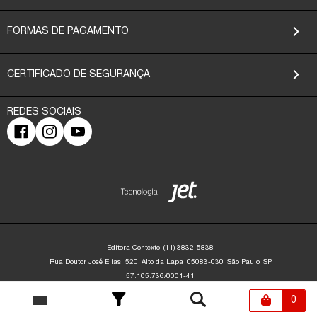
FORMAS DE PAGAMENTO
CERTIFICADO DE SEGURANÇA
Editora Contexto
(11) 3832-5838
Rua Doutor José Elias, 520
Alto da Lapa
05083-030
São Paulo
SP
57.105.736/0001-41
Editora Contexto | CNPJ: 57.105.736/0001-41 | Rua Dr. José Elias, 520 - Alto da
Lapa - São Paulo/SP - 05083-030 | contato@editoracontexto.com.br | +55 11
0
3832-5838