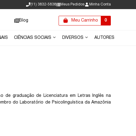
(11) 3832-5838
Meus Pedidos
Minha Conta
Blog
Meu Carrinho
0
NAIS
CIÊNCIAS SOCIAIS
DIVERSOS
AUTORES
o de graduação de Licenciatura em Letras Inglês na
embro do Laboratório de Psicolinguística da Amazônia