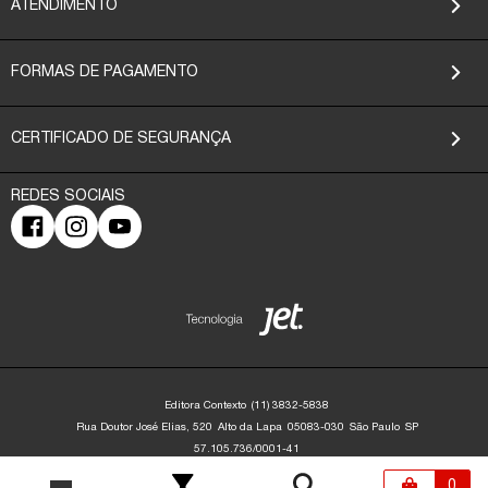
ATENDIMENTO
FORMAS DE PAGAMENTO
CERTIFICADO DE SEGURANÇA
Editora Contexto
(11) 3832-5838
Rua Doutor José Elias, 520
Alto da Lapa
05083-030
São Paulo
SP
57.105.736/0001-41
Editora Contexto | CNPJ: 57.105.736/0001-41 | Rua Dr. José Elias, 520 - Alto da
Lapa - São Paulo/SP - 05083-030 | contato@editoracontexto.com.br | +55 11
0
3832-5838