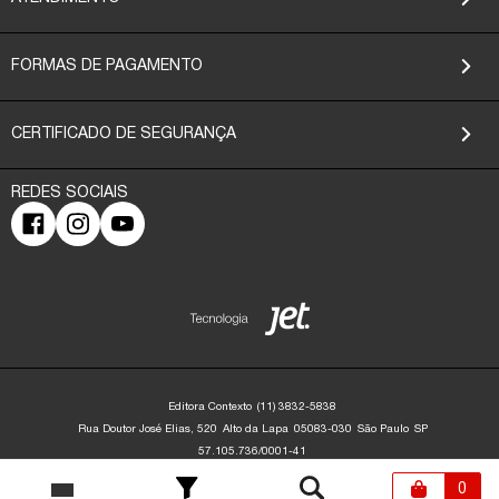
FORMAS DE PAGAMENTO
CERTIFICADO DE SEGURANÇA
Editora Contexto
(11) 3832-5838
Rua Doutor José Elias, 520
Alto da Lapa
05083-030
São Paulo
SP
57.105.736/0001-41
Editora Contexto | CNPJ: 57.105.736/0001-41 | Rua Dr. José Elias, 520 - Alto da
Lapa - São Paulo/SP - 05083-030 | contato@editoracontexto.com.br | +55 11
0
3832-5838