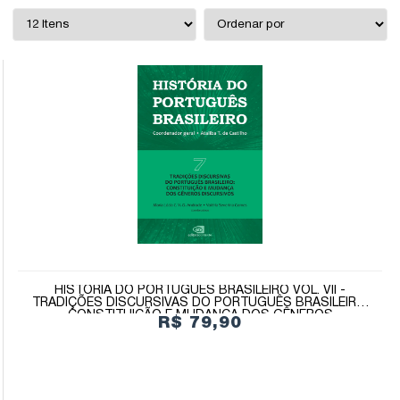
HISTÓRIA DO PORTUGUÊS BRASILEIRO VOL. VII -
TRADIÇÕES DISCURSIVAS DO PORTUGUÊS BRASILEIRO:
CONSTITUIÇÃO E MUDANÇA DOS GÊNEROS
R$ 79,90
DISCURSIVOS