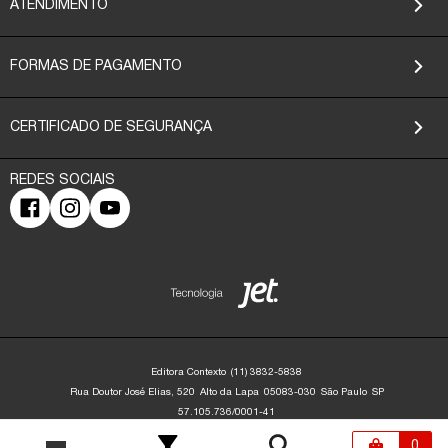
ATENDIMENTO
FORMAS DE PAGAMENTO
CERTIFICADO DE SEGURANÇA
Editora Contexto
(11) 3832-5838
Rua Doutor José Elias, 520
Alto da Lapa
05083-030
São Paulo
SP
57.105.736/0001-41
Editora Contexto | CNPJ: 57.105.736/0001-41 | Rua Dr. José Elias, 520 - Alto da
Lapa - São Paulo/SP - 05083-030 | contato@editoracontexto.com.br | +55 11
0
3832-5838