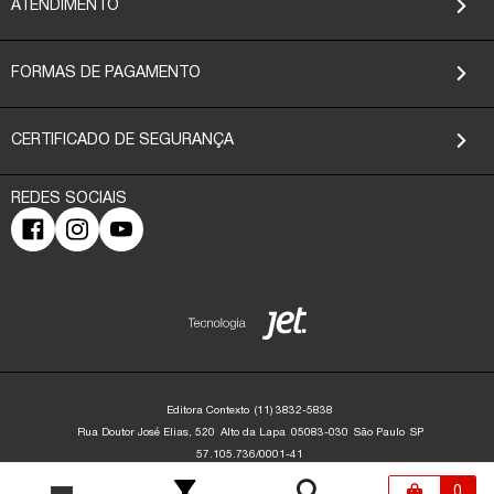
ATENDIMENTO
FORMAS DE PAGAMENTO
CERTIFICADO DE SEGURANÇA
Editora Contexto
(11) 3832-5838
Rua Doutor José Elias, 520
Alto da Lapa
05083-030
São Paulo
SP
57.105.736/0001-41
Editora Contexto | CNPJ: 57.105.736/0001-41 | Rua Dr. José Elias, 520 - Alto da
Lapa - São Paulo/SP - 05083-030 | contato@editoracontexto.com.br | +55 11
0
3832-5838