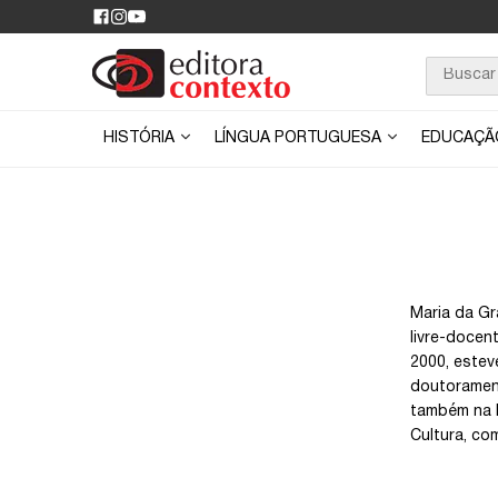
HISTÓRIA
LÍNGUA PORTUGUESA
EDUCAÇ
Maria da Gr
livre-docen
2000, estev
doutorament
também na F
Cultura, com