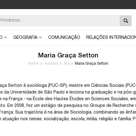
ÃO
GEOGRAFIA
COMUNICAÇÃO
RELAÇÕES INTERNACIO
Maria Graça Setton
Home
Autores
M2
Maria Graça Setton
aça Setton é socióloga (PUC-SP), mestre em Ciências Sociais (PUC-
te da Universidade de São Paulo e leciona na graduação e na pós
e na França - na École des Hautes Études en Sciences Sociales, em
o. Em 2008, fez um estágio de pesquisa no Groupe de Recherche sur 
rança. Sua trajetória é na área de Sociologia, combinando as ênf
 atuação nos temas: socialização, escola, mídia, religião e família.