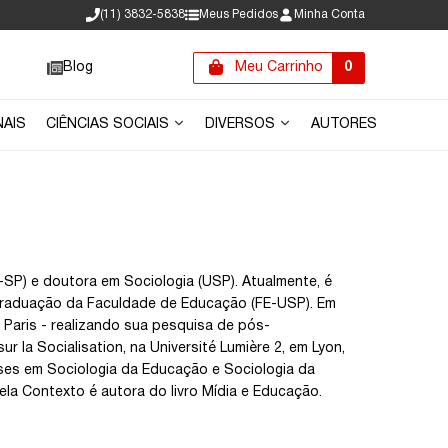
(11) 3832-5838
Meus Pedidos
Minha Conta
Blog
Meu Carrinho
0
NAIS
CIÊNCIAS SOCIAIS
DIVERSOS
AUTORES
SP) e doutora em Sociologia (USP). Atualmente, é
-graduação da Faculdade de Educação (FE-USP). Em
 Paris - realizando sua pesquisa de pós-
la Socialisation, na Université Lumière 2, em Lyon,
ases em Sociologia da Educação e Sociologia da
 Pela Contexto é autora do livro Mídia e Educação.