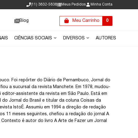
(11) 3832-5838
Meus Pedidos
Minha Conta
Blog
Meu Carrinho
0
NAIS
CIÊNCIAS SOCIAIS
DIVERSOS
AUTORES
uco. Foi repórter do Diário de Pernambuco, Jornal do
efiou a sucursal da revista Manchete. Em 1978, mudou-
i editor-assistente da revista em São Paulo. Está em
l do Jornal do Brasil e titular da coluna Coisas da
 revista IstoÉ. Assumiu em 1994 a direção de redação
os 11 meses seguintes, chefiou a redação do jornal A
 Contexto é autor do livro A Arte de Fazer um Jornal