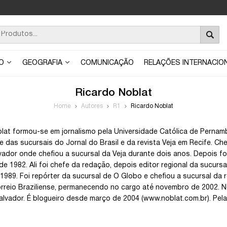
ÃO
GEOGRAFIA
COMUNICAÇÃO
RELAÇÕES INTERNACIO
Ricardo Noblat
Home
Autores
R1
Ricardo Noblat
lat formou-se em jornalismo pela Universidade Católica de Pernamb
 das sucursais do Jornal do Brasil e da revista Veja em Recife. Ch
vador onde chefiou a sucursal da Veja durante dois anos. Depois fo
de 1982. Ali foi chefe da redação, depois editor regional da sucursa
é 1989. Foi repórter da sucursal de O Globo e chefiou a sucursal da
orreio Braziliense, permanecendo no cargo até novembro de 2002. N
alvador. É blogueiro desde março de 2004 (www.noblat.com.br). Pela