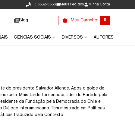
(11) 3832-5838
Meus Pedidos
Minha Conta
Blog
Meu Carrinho
0
NAIS
CIÊNCIAS SOCIAIS
DIVERSOS
AUTORES
nete do presidente Salvador Allende. Após o golpe de
nezuela. Mais tarde foi senador, líder do Partido pela
presidente da Fundação pela Democracia do Chile e
o Diálogo Interamericano. Tem mestrado em Políticas
ráticas traduzido pela Contexto.