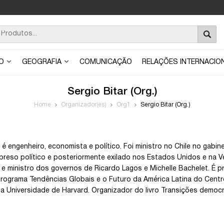
ÃO
GEOGRAFIA
COMUNICAÇÃO
RELAÇÕES INTERNACIO
Sergio Bitar (Org.)
Home
Organizador(es)
Org1
Sergio Bitar (Org.)
r é engenheiro, economista e político. Foi ministro no Chile no gabi
 preso político e posteriormente exilado nos Estados Unidos e na Ve
e ministro dos governos de Ricardo Lagos e Michelle Bachelet. É 
programa Tendências Globais e o Futuro da América Latina do Centr
la Universidade de Harvard. Organizador do livro Transições democ