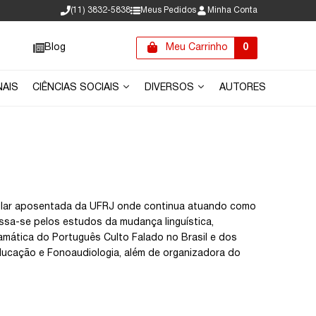
(11) 3832-5838
Meus Pedidos
Minha Conta
Blog
Meu Carrinho
0
NAIS
CIÊNCIAS SOCIAIS
DIVERSOS
AUTORES
titular aposentada da UFRJ onde continua atuando como
sa-se pelos estudos da mudança linguística,
ramática do Português Culto Falado no Brasil e dos
Educação e Fonoaudiologia, além de organizadora do