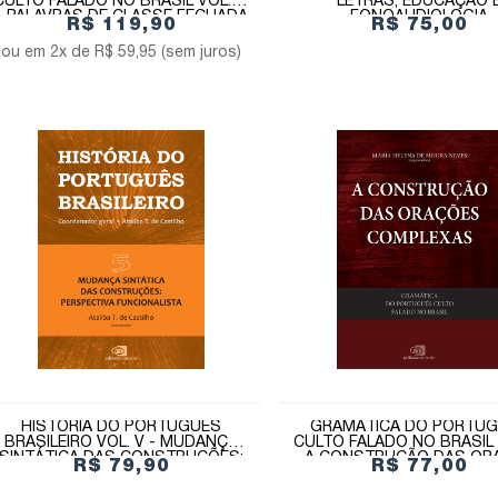
CULTO FALADO NO BRASIL VOL. IV
LETRAS, EDUCAÇÃO 
- PALAVRAS DE CLASSE FECHADA
FONOAUDIOLOGIA
R$ 119,90
R$ 75,00
2x de
R$ 59,95
(sem juros)
HISTÓRIA DO PORTUGUÊS
GRAMÁTICA DO PORTU
BRASILEIRO VOL. V - MUDANÇA
CULTO FALADO NO BRASIL 
SINTÁTICA DAS CONSTRUÇÕES:
- A CONSTRUÇÃO DAS OR
R$ 79,90
R$ 77,00
PERSPECTIVA FUNCIONALISTA
COMPLEXAS