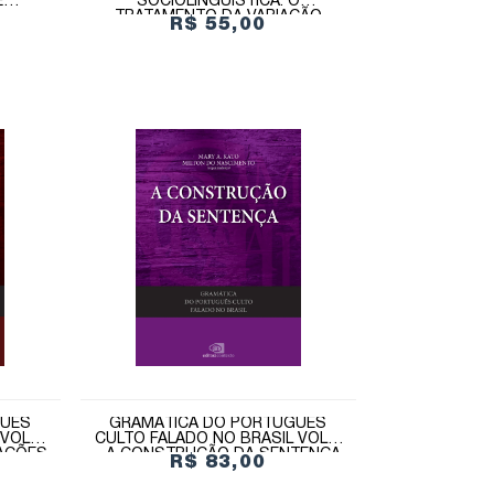
E
SOCIOLINGUÍSTICA: O
TRATAMENTO DA VARIAÇÃO
R$ 55,00
GUÊS
GRAMÁTICA DO PORTUGUÊS
VOL. V
CULTO FALADO NO BRASIL VOL. II
AÇÕES
- A CONSTRUÇÃO DA SENTENÇA
R$ 83,00