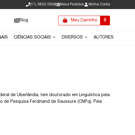
(11) 3832-5838
Meus Pedidos
Minha Conta
Blog
Meu Carrinho
0
NAIS
CIÊNCIAS SOCIAIS
DIVERSOS
AUTORES
deral de Uberlândia, tem doutorado em Linguística pela
 de Pesquisa Ferdinand de Saussure (CNPq). Pela