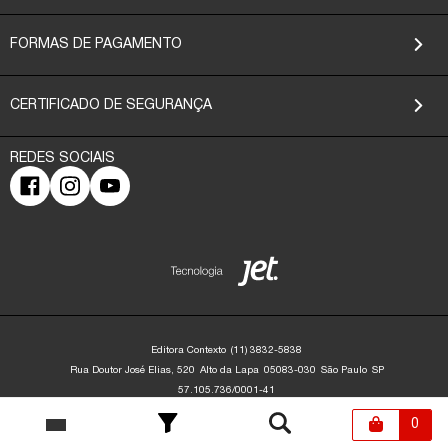
FORMAS DE PAGAMENTO
CERTIFICADO DE SEGURANÇA
Editora Contexto
(11) 3832-5838
Rua Doutor José Elias, 520
Alto da Lapa
05083-030
São Paulo
SP
57.105.736/0001-41
Editora Contexto | CNPJ: 57.105.736/0001-41 | Rua Dr. José Elias, 520 - Alto da
Lapa - São Paulo/SP - 05083-030 | contato@editoracontexto.com.br | +55 11
0
3832-5838