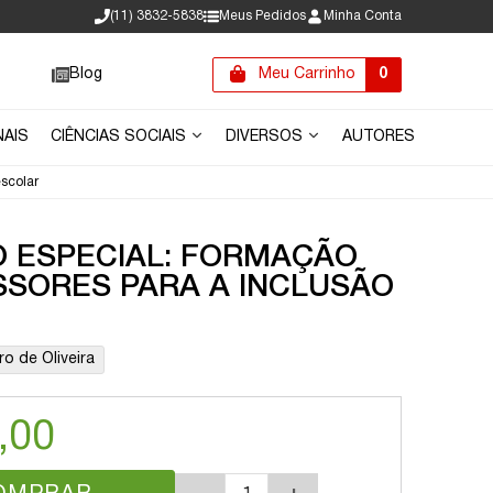
(11) 3832-5838
Meus Pedidos
Minha Conta
Blog
Meu Carrinho
0
NAIS
CIÊNCIAS SOCIAIS
DIVERSOS
AUTORES
scolar
 ESPECIAL: FORMAÇÃO
SSORES PARA A INCLUSÃO
ro de Oliveira
,00