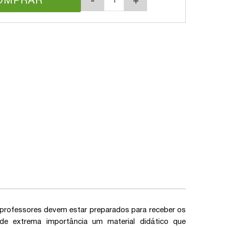
OMPRAR
-
+
ros professores devem estar preparados para receber os
é de extrema importância um material didático que