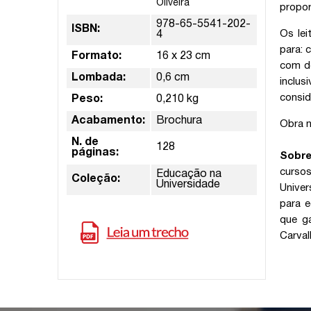
Oliveira
propor
978-65-5541-202-
ISBN:
Os le
4
para: 
Formato:
16 x 23 cm
com de
Lombada:
0,6 cm
inclus
consid
Peso:
0,210 kg
Acabamento:
Brochura
Obra n
N. de
128
páginas:
Sobre
cursos
Educação na
Coleção:
Universidade
Univer
para e
que g
Carval