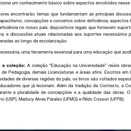
cione um conhecimento básico sobre aspectos envolvidos nesse p
itores encontrarão temas que fundamentam as principais discu
capacitismo, concepções e conceitos sobre deficiência; aspectos
ficiência no nosso país; dispositivos legais que fornecem supo
iva; e discussões atuais relacionadas aos suportes necessário
eradas ao longo da escolarização.
ecessária, uma ferramenta essencial para uma educação que acol
 a coleção:
A coleção “Educação na Universidade” reúne obras
 de Pedagogia, demais Licenciaturas e áreas afins. Escritos em 
sidades de diversas regiões do país, os livros são voltados es
ducadores que já lecionam. Além da tradição da Contexto, a Co
arante a pluralidade de concepções e a qualidade das obras.
ho (USP), Marlucy Alves Paraíso (UFMG) e Rildo Cosson (UFPB).