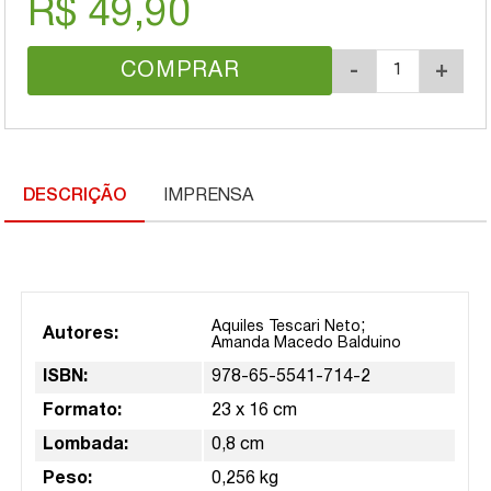
R$ 49,90
COMPRAR
-
+
DESCRIÇÃO
IMPRENSA
;
Aquiles Tescari Neto
Autores:
Amanda Macedo Balduino
ISBN:
978-65-5541-714-2
Formato:
23 x 16 cm
Lombada:
0,8 cm
Peso:
0,256 kg