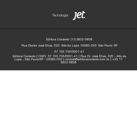
Editora Contexto
(11) 3832-5838
Rua Doutor José Elias, 520
Alto da Lapa
05083-030
São Paulo
SP
57.105.736/0001-41
Editora Contexto | CNPJ: 57.105.736/0001-41 | Rua Dr. José Elias, 520 - Alto da
Lapa - São Paulo/SP - 05083-030 | contato@editoracontexto.com.br | +55 11
3832-5838