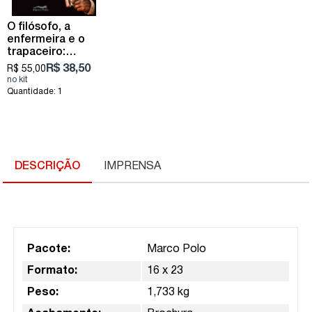
O filósofo, a
enfermeira e o
trapaceiro:
romance
R$ 38,50
R$ 55,00
histórico sobre
um estranho trio
Quantidade: 1
que se une para
desvendar
crimes no Brasil
Império
DESCRIÇÃO
IMPRENSA
Pacote:
Marco Polo
Formato:
16 x 23
Peso:
1,733 kg