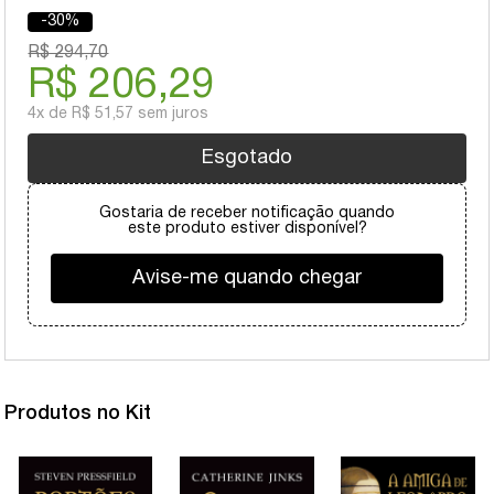
-30%
R$ 294,70
R$ 206,29
4x
de
R$ 51,57
sem juros
Esgotado
Gostaria de receber notificação quando
este produto estiver disponível?
Avise-me quando chegar
Produtos no Kit