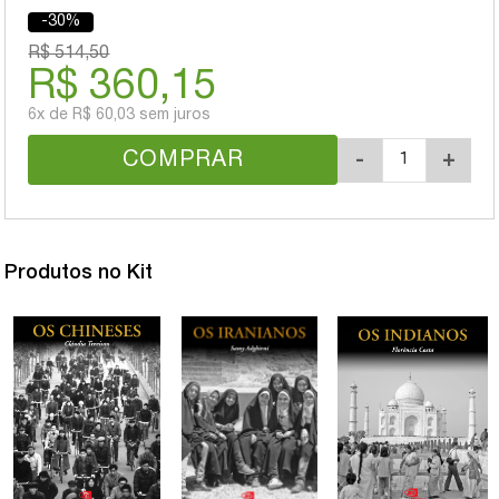
-30%
R$ 514,50
R$ 360,15
6x
de
R$ 60,03
sem juros
COMPRAR
-
+
Produtos no Kit