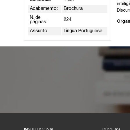
inteli
Acabamento:
Brochura
Discur
N. de
224
Organ
páginas:
Assunto:
Língua Portuguesa
INSTITUCIONAL
DÚVIDAS