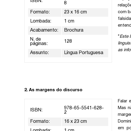
ISBN:
8
relaçõ
com ba
Formato:
23 x 16 cm
falsid
Lombada:
1 cm
entend
Acabamento:
Brochura
“
Este 
N. de
128
lingui
páginas:
as inf
Assunto:
Língua Portuguesa
2. As margens do discurso
Falar 
Mas n
978-65-5541-628-
ISBN:
2
margem
Domini
Formato:
16 x 23 cm
em po
Lombada:
1 cm