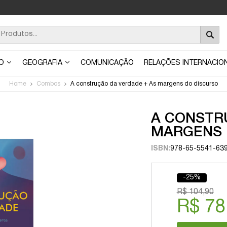
ÃO
GEOGRAFIA
COMUNICAÇÃO
RELAÇÕES INTERNACIO
Home
Combos
A construção da verdade + As margens do discurso
A CONSTR
MARGENS 
ISBN:
978-65-5541-63
-25%
R$ 104,90
R$ 78