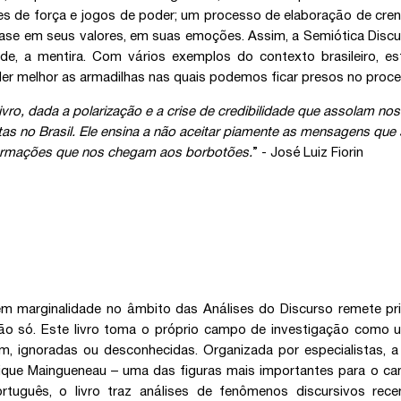
es de força e jogos de poder; um processo de elaboração de cren
se em seus valores, em suas emoções. Assim, a Semiótica Discurs
ade, a mentira. Com vários exemplos do contexto brasileiro, 
er melhor as armadilhas nas quais podemos ficar presos no proc
livro, dada a polarização e a crise de credibilidade que assolam n
stas no Brasil. Ele ensina a não aceitar piamente as mensagens que s
ormações que nos chegam aos borbotões.
” - José Luiz Fiorin
em marginalidade no âmbito das Análises do Discurso remete pr
ão só. Este livro toma o próprio campo de investigação como
, ignoradas ou desconhecidas. Organizada por especialistas, 
que Maingueneau – uma das figuras mais importantes para o ca
rtuguês, o livro traz análises de fenômenos discursivos re