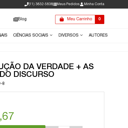
(11) 3832-5838
Meus Pedidos
Minha Conta
Blog
Meu Carrinho
0
NAIS
CIÊNCIAS SOCIAIS
DIVERSOS
AUTORES
UÇÃO DA VERDADE + AS
DO DISCURSO
9-8
,67