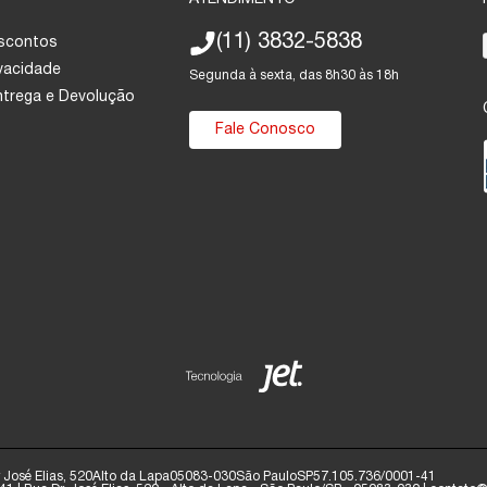
(11) 3832-5838
escontos
ivacidade
Segunda à sexta, das 8h30 às 18h
Entrega e Devolução
Fale Conosco
José Elias, 520
Alto da Lapa
05083-030
São Paulo
SP
57.105.736/0001-41