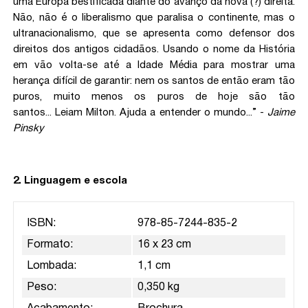
uma Europa bestificada diante do avanço da nova (?) direita.
Não, não é o liberalismo que paralisa o continente, mas o
ultranacionalismo, que se apresenta como defensor dos
direitos dos antigos cidadãos. Usando o nome da História
em vão volta-se até a Idade Média para mostrar uma
herança difícil de garantir: nem os santos de então eram tão
puros, muito menos os puros de hoje são tão
santos... Leiam Milton. Ajuda a entender o mundo...” -
Jaime
Pinsky
2. Linguagem e escola
ISBN:
978-85-7244-835-2
Formato:
16 x 23 cm
Lombada:
1,1 cm
Peso:
0,350 kg