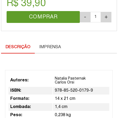
R$ 39,90
COMPRAR
-
+
DESCRIÇÃO
IMPRENSA
Natalia Pasternak
Autores:
Carlos Orsi
ISBN:
978-85-520-0179-9
Formato:
14 x 21 cm
Lombada:
1,4 cm
Peso:
0,238 kg