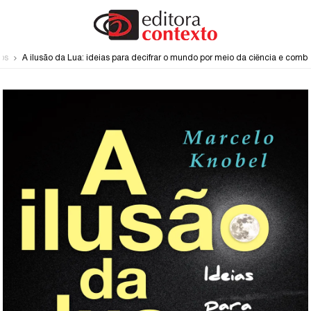
os
A ilusão da Lua: ideias para decifrar o mundo por meio da ciência e comb