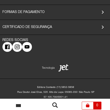
FORMAS DE PAGAMENTO
CERTIFICADO DE SEGURANÇA
Editora Contexto
(11) 3832-5838
Rua Doutor José Elias, 520
Alto da Lapa
05083-030
São Paulo
SP
57.105.736/0001-41
Editora Contexto | CNPJ: 57.105.736/0001-41 | Rua Dr. José Elias, 520 - Alto da
Lapa - São Paulo/SP - 05083-030 | contato@editoracontexto.com.br | +55 11
0
3832-5838