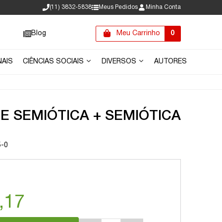
(11) 3832-5838
Meus Pedidos
Minha Conta
Blog
Meu Carrinho
0
NAIS
CIÊNCIAS SOCIAIS
DIVERSOS
AUTORES
 E SEMIÓTICA + SEMIÓTICA
5-0
,17