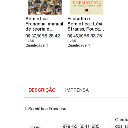
Semiótica
Filosofia e
Francesa: manual
Semiótica : Lévi-
de teoria e
Strauss, Foucault
prática
e Lacan
R$ 28,42
R$ 33,75
R$ 37,90
R$ 45,00
Quantidade: 1
Quantidade: 1
DESCRIÇÃO
IMPRENSA
1.
Semiótica Francesa
O estu
dos si
978-65-5541-635-