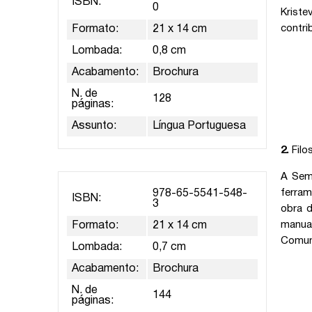
ISBN:
0
Kriste
contri
Formato:
21 x 14 cm
Lombada:
0,8 cm
Acabamento:
Brochura
N. de
128
páginas:
Assunto:
Língua Portuguesa
2.
Filo
A Semi
ferram
978-65-5541-548-
ISBN:
3
obra d
manual
Formato:
21 x 14 cm
Comun
Lombada:
0,7 cm
Acabamento:
Brochura
N. de
144
páginas: