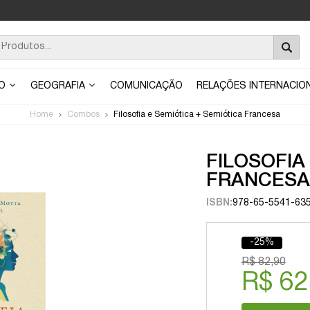
ÃO
GEOGRAFIA
COMUNICAÇÃO
RELAÇÕES INTERNACIO
Home
Combos
Filosofia e Semiótica + Semiótica Francesa
FILOSOFIA
FRANCESA
ISBN:
978-65-5541-63
-25%
R$ 82,90
R$ 62