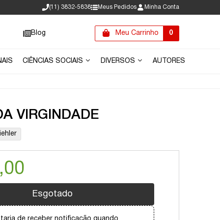
(11) 3832-5838
Meus Pedidos
Minha Conta
Blog
Meu Carrinho
0
NAIS
CIÊNCIAS SOCIAIS
DIVERSOS
AUTORES
DA VIRGINDADE
ehler
,00
Esgotado
taria de receber notificação quando