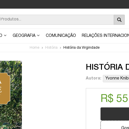
ÃO
GEOGRAFIA
COMUNICAÇÃO
RELAÇÕES INTERNACIO
Home
História
História da Virgindade
HISTÓRIA 
Autora:
Yvonne Knibi
R$ 55
Gos