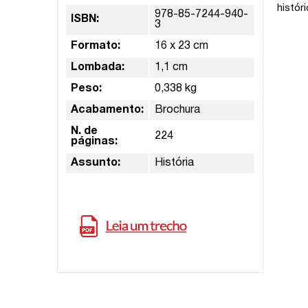
histór
978-85-7244-940-
ISBN:
3
Formato:
16 x 23 cm
Lombada:
1,1 cm
Peso:
0,338 kg
Acabamento:
Brochura
N. de
224
páginas:
Assunto:
História