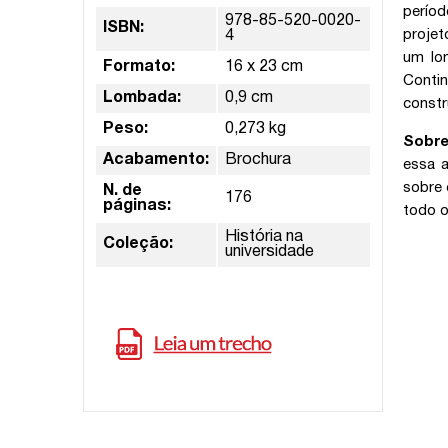
períod
978-85-520-0020-
ISBN:
projet
4
um lon
Formato:
16 x 23 cm
Conti
Lombada:
0,9 cm
constr
Peso:
0,273 kg
Sobre
Acabamento:
Brochura
essa a
sobre 
N. de
176
páginas:
todo o
História na
Coleção:
universidade