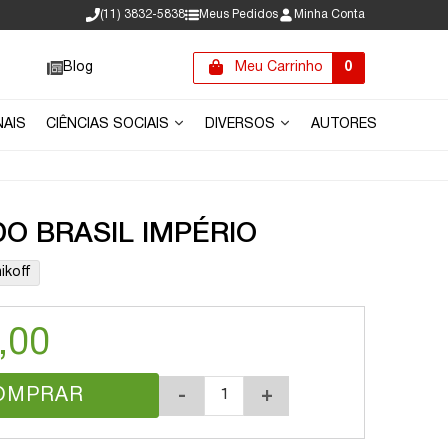
(11) 3832-5838
Meus Pedidos
Minha Conta
Blog
Meu Carrinho
0
NAIS
CIÊNCIAS SOCIAIS
DIVERSOS
AUTORES
DO BRASIL IMPÉRIO
ikoff
,00
OMPRAR
-
+