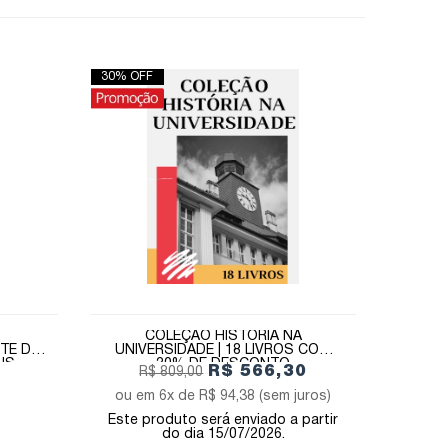
30% OFF
COLEÇÃO HISTÓRIA NA
TE DE
UNIVERSIDADE | 18 LIVROS COM
IS
30% DE DESCONTO
R$ 566,30
R$ 809,00
6x de
R$ 94,38
(sem juros)
Este produto será enviado a partir
do dia 15/07/2026.