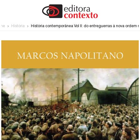
me
História
História contemporânea Vol II: do entreguerras à nova ordem 