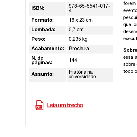
forem 
978-65-5541-017-
ISBN:
evento
4
pesqui
Formato:
16 x 23 cm
que d
Lombada:
0,7 cm
desenv
execut
Peso:
0,235 kg
Acabamento:
Brochura
Sobre
essa a
N. de
144
páginas:
sobre 
todo o
História na
Assunto:
universidade