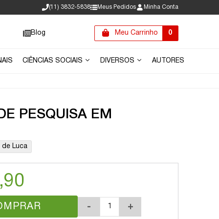
(11) 3832-5838
Meus Pedidos
Minha Conta
Blog
Meu Carrinho
0
NAIS
CIÊNCIAS SOCIAIS
DIVERSOS
AUTORES
DE PESQUISA EM
a de Luca
,90
OMPRAR
-
+